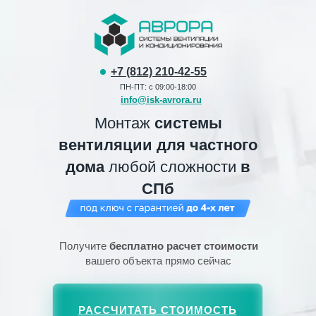
Заполните форму
Заполните форму
Менеджер перезвонит вам в течении 15
Менеджер перезвонит вам в течении 15
минут, чтобы уточнить детали
минут, чтобы уточнить детали
+7 (812) 210-42-55
ПН-ПТ: с 09:00-18:00
info@isk-avrora.ru
Монтаж
системы
вентиляции для частного
дома
любой сложности
в
СПб
Я согласен с
Я согласен с
политикой
политикой
конфиденциальности
конфиденциальности
ОБСУДИТЬ ПРОЕКТ
ОБСУДИТЬ ПРОЕКТ
Получите
бесплатно расчет стоимости
вашего объекта прямо сейчас
Не хотите ждать?
Не хотите ждать?
Позвоните нам напрямую:
Позвоните нам напрямую:
РАССЧИТАТЬ СТОИМОСТЬ