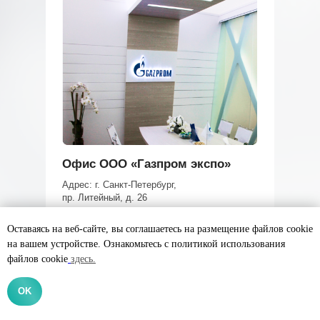
Офис ООО «Газпром экспо»
Адрес: г. Санкт-Петербург,
пр. Литейный, д. 26
Оставаясь на веб-сайте, вы соглашаетесь на размещение файлов cookie
Срок реализации:
2 месяца;
на вашем устройстве. Ознакомьтесь с политикой использования
Стоимость проекта:
1 820 000 руб.
файлов cookie
здесь.
Площадь помещения:
1554,12 м2;
За 9 лет работы
мы выполнили больше
OK
800 проектов
различной степени сложност