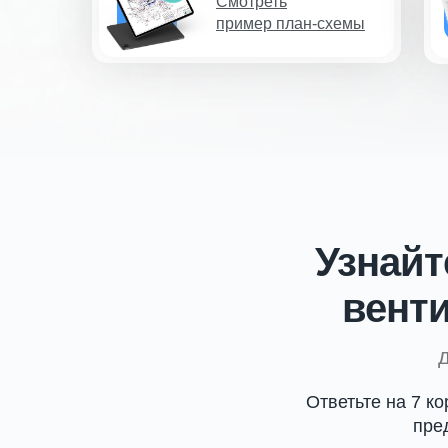
Смотреть
пример план-схемы
Узнай
вент
Ответьте на 7 к
пре