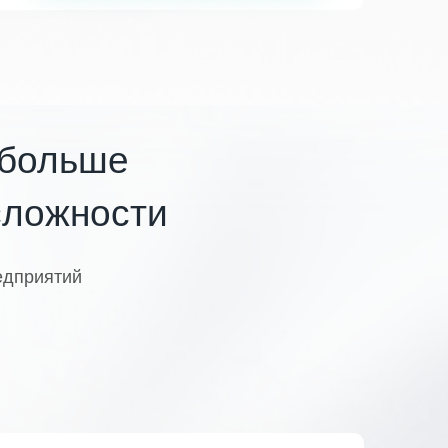
 больше
сложности
едприятий