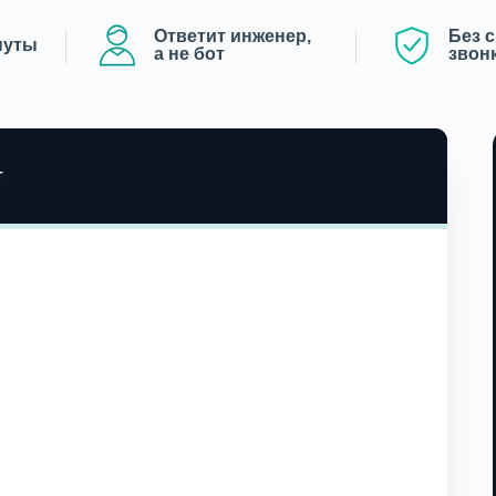
Ответит инженер,
Без 
нуты
а не бот
звон
т