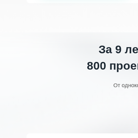
За 9 л
800 прое
От однок