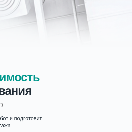
оимость
вания
О
бот и подготовит
тажа