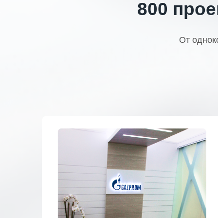
800 прое
От однок