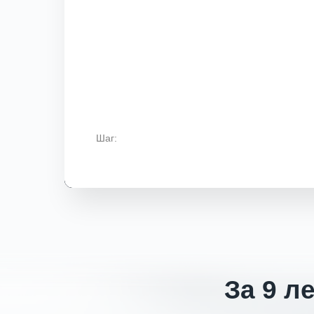
Шаг:
За 9 л