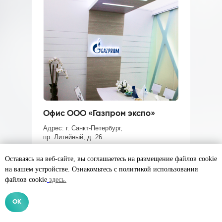
Офис ООО «Газпром экспо»
Адрес: г. Санкт-Петербург,
пр. Литейный, д. 26
Оставаясь на веб-сайте, вы соглашаетесь на размещение файлов cookie
Срок реализации:
2 месяца;
на вашем устройстве. Ознакомьтесь с политикой использования
Стоимость проекта:
1 820 000 руб.
файлов cookie
здесь.
Площадь помещения:
1554,12 м2;
мы выполнили больше
За 9 лет работы
OK
различной степени сложност
800 проектов